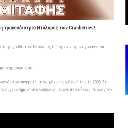
δη τραγουδιστρια Ντολορες των Cranberries!
ωστή τραγουδίστρια Ντολόρες Ο'Ριόρνταν, φροντ-γούμαν του
 την εκπροσωπούσε.
χουργός του συγκροτήματος, μέχρι τη διάλυσή του, το 2003. Στη
 το συγκρότημα επανενώθηκε και έκανε περιοδείες σε όλον τον