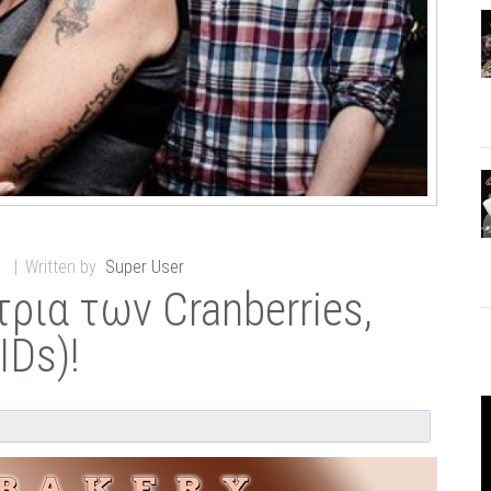
s
Written by
Super User
ρια των Cranberries,
IDs)!