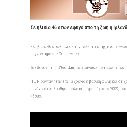
Σε ηλικια 46 ετων εφυγε απο τη ζωη η Ιρλαν
Σε ηλικία 46 ετών, άφησε την τελευταία της πνοή η γν
συγκροτήματος Cranberries.
Τον θάνατο της O'Riordan, ανακοίνωσε η εταιρεία που
Η Ο'Ριόρνταν ήταν επί 13 χρόνια η βασική φωνή και στι
συνέχεια ακολούθησε σόλο καριέρα μέχρι το 2009, που
κόσμο.