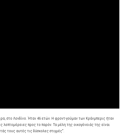
ρα, στο Λονδίνο. Ήταν 46 ετών. Η φροντ-γούμαν των Κράνμπερις ήταν
ς λεπτομέρειες προς το παρόν. Τα μέλη της οικογένειάς της είναι
τάς τους αυτές τις δύσκολες στιγμές".