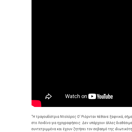
"Η τραγουδίστρια Ντολόρες Ο' Ριόρνταν πέθανε ξαφνικά, σήμε
στο Λονδίνο για ηχογραφήσεις. Δεν υπάρχουν άλλες διαθέσιμε
συντετριμμένα και έχουν ζητήσει τον σεβασμό της ιδιωτικότη